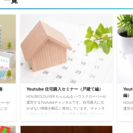
ー 一覧
4/8/28
2024/8/28
備
Youtube 住宅購入セミナー（戸建て編）
Yo
編）
HOUSECLOUVER ちゃんねる ハウスクローバーが
運営するYoutubeチャンネルです。住宅購入に欠
ーバーが
HOU
かせない情報を幅広く発信しています。チャンネ
入に欠
運営す
ル登録をすることで、常に最新の動画にアクセス
ャンネ
かせ
できます。↓↓↓↓↓↓ 今、中古戸建てが熱
クセス
ル登
い！？お勧めな理由と狙うべき物件 マンションか
える神
でき
戸建てか、どちらがいいか迷った時の判断基準の
記載さ
ョン