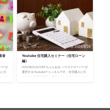
参考になる内容を解説しました。
できる
説 
https://youtu.be/dvNaTaDgE94 不動産会社は教え
介して
まで
てくれない、５つの不都合な事実 中古戸建購入で
全体の
です
不動産会社は教えてくれない、５つ ...
正な予
にな
い。 ht
4/8/28
2024/8/28
業者
Youtube 住宅購入セミナー（住宅ローン
編）
ーバーが
HOUSECLOUVER ちゃんねる ハウスクローバーが
入に欠
運営するYoutubeチャンネルです。住宅購入に欠
ャンネ
かせない情報を幅広く発信しています。チャンネ
クセス
ル登録をすることで、常に最新の動画にアクセス
せるこ
できます。↓↓↓↓↓↓ 銀行も教えてくれない住
わせる
宅ローン破綻回避マニュアル 住宅ローンの借り入
れで、必ず知っておくべき基礎知識について解説
ージェント
しました。銀行も不動産会社も教えてくれないよ
産エー
うな内容が盛りだくさんです。