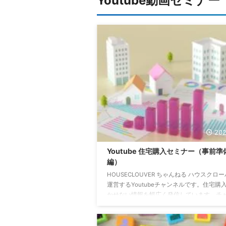
Youtube動画セミナ
202
Youtube 住宅購入セミナー（事前準
編）
HOUSECLOUVER ちゃんねる ハウスクロ
運営するYoutubeチャンネルです。住宅購
かせない情報を幅広く発信しています。チ
ル登録をすることで、常に最新の動画にア
できます。↓↓↓↓↓↓ 物件情報探しに使
ツール８選 タイトルには中古マンションと