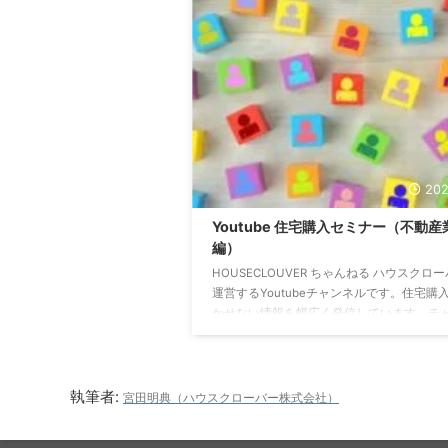
れていますが、戸建てや土地探しにも活用
ツールです。プロも活用する神ツールを紹
います。 https://youtu.be/vuoXVNslZOs 
◯割が、住宅ローンで苦労をしている⁉︎ 適
...
202
Youtube 住宅購入セミナー（不動産
編）
HOUSECLOUVER ちゃんねる ハウスクロ
運営するYoutubeチャンネルです。住宅購
かせない情報を幅広く発信しています。チ
ル登録をすることで、常に最新の動画にア
できます。↓↓↓↓↓↓ 物件から問い合わ
との弊害とは？ 物件情報サイトから問い合
ことの弊害を解説しました。
執筆者:
宮田明典（ハウスクローバー株式会社）
https://youtu.be/IRqF1j-E9NE 不動産エ
と不動産仲介業者の違い 最近よく聞く不動